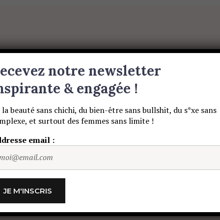
BEAUTÉ SANS NIAISERIE, BIEN-ÊTRE SANS BULLSHIT, S
ET DES HOMMES SANS LIMITE !
S
BEAUTÉ
MATERNITE
MUSIQUE
ecevez notre newsletter
nspirante & engagée !
 la beauté sans chichi, du bien-être sans bullshit, du s*xe sans
mplexe, et surtout des femmes sans limite !
scripteur
dresse email :
BEAUTÉ
MATERNITE
MUSIQUE