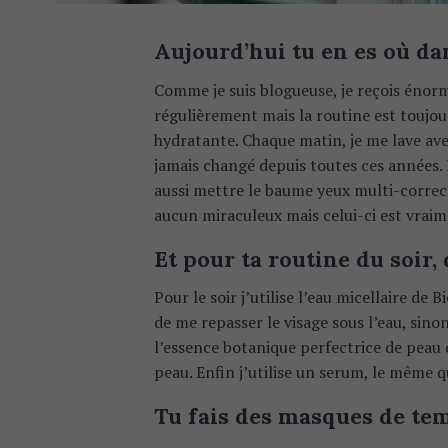
c
h
Aujourd’hui tu en es où da
f
o
Comme je suis blogueuse, je reçois énor
r
régulièrement mais la routine est toujo
:
hydratante. Chaque matin, je me lave ave
jamais changé depuis toutes ces années. 
aussi mettre le baume yeux multi-correct
aucun miraculeux mais celui-ci est vraim
Et pour ta routine du soir, 
Pour le soir j’utilise l’eau micellaire de
de me repasser le visage sous l’eau, sin
l’essence botanique perfectrice de peau d
peau. Enfin j’utilise un serum, le même q
Tu fais des masques de te