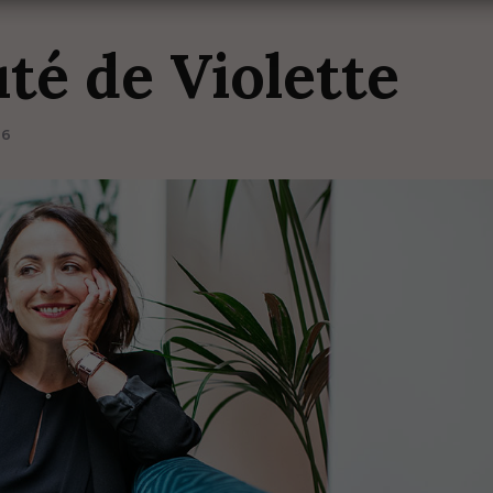
uté
de
Violette
16