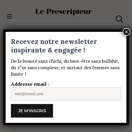
S
k
i
Le Prescripteur
p
S
t
e
×
a
o
Recevez notre newsletter
r
c
c
BEAUTÉ
o
inspirante & engagée !
h
Le
Soleil
Marin
n
De la beauté sans chichi, du bien-être sans bullshit,
t
du s*xe sans complexe, et surtout des femmes sans
e
pour
avoir
bonne
limite !
n
t
Addresse email :
mine
–
même
en
novembre
!
TEAM LE PRESCRIPTEUR
23 NOVEMBRE
2021