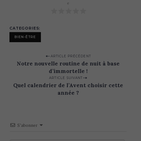
e
CATEGORIES
BIEN-ÊTRE
P
ARTICLE PRÉCÉDENT
Notre nouvelle routine de nuit à base
o
d’immortelle !
s
ARTICLE SUIVANT
t
Quel calendrier de l’Avent choisir cette
n
année ?
a
v
i
S’abonner
g
a