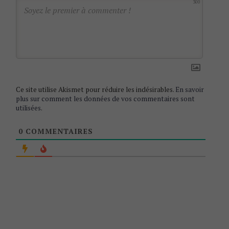
300
t
i
o
n
S
e
Ce site utilise Akismet pour réduire les indésirables.
En savoir
plus sur comment les données de vos commentaires sont
a
utilisées
.
r
c
0
COMMENTAIRES
h
f
o
r
: