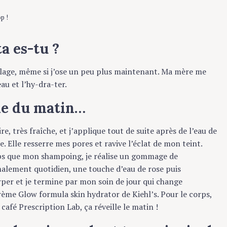
p !
 es-tu ?
age, même si j’ose un peu plus maintenant. Ma mère me
u et l’hy-dra-ter.
e du matin…
 très fraîche, et j’applique tout de suite après de l’eau de
 Elle resserre mes pores et ravive l’éclat de mon teint.
 que mon shampoing, je réalise un gommage de
ement quotidien, une touche d’eau de rose puis
er et je termine par mon soin de jour qui change
me Glow formula skin hydrator de Kiehl’s.
Pour le corps,
é Prescription Lab, ça réveille le matin !
du soir, quel est ton principal