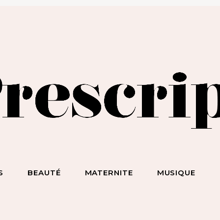
BEAUTÉ SANS NIAISERIE, BIEN-ÊTRE SANS BULLSHIT, S*
ET DES HOMMES SANS LIMITE !
S
BEAUTÉ
MATERNITE
MUSIQUE
ecevez notre newsletter
nspirante & engagée !
 la beauté sans chichi, du bien-être sans bullshit, du s*xe sans
mplexe, et surtout des femmes sans limite !
scripteur
dresse email :
BEAUTÉ
MATERNITE
MUSIQUE