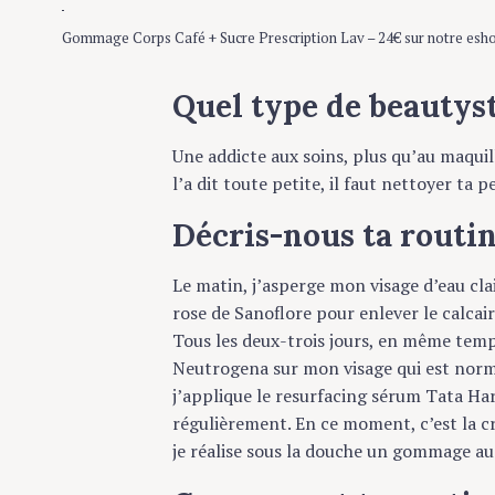
Gommage Corps Café + Sucre Prescription Lav – 24€ sur notre esho
Quel type de beautysta
Une addicte aux soins, plus qu’au maquill
l’a dit toute petite, il faut nettoyer ta pea
Décris-nous ta routin
Le matin, j’asperge mon visage d’eau claire,
rose de Sanoflore pour enlever le calcaire.
Tous les deux-trois jours, en même temps
Neutrogena sur mon visage qui est normal
j’applique le resurfacing sérum Tata Harp
régulièrement.
En ce moment, c’est la crè
je réalise sous la douche un gommage au caf
Concernant ta routine 