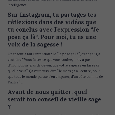
intelligence.
S
Sur Instagram, tu partages tes
e
réflexions dans des vidéos que
a
tu conclus avec l’expression “Je
r
c
pose ça là“. Pour moi, tu es une
h
voix de la sagesse !
f
o
C’est tout à fait l’intention ! Le “je pose ça là“, c’est ça ! Ça
r
veut dire “Vous faites ce que vous voulez, il n’y a pas
:
d’injonctions, pas de devoir, que votre sagesse en fasse ce
qu’elle veut“. Ça veut aussi dire “Je mets ça au centre, pour
que tout le monde puisse s‘en emparer, d’un côté comme de
l’autre“…
Avant de nous quitter, quel
serait
ton conseil de vieille sage
?