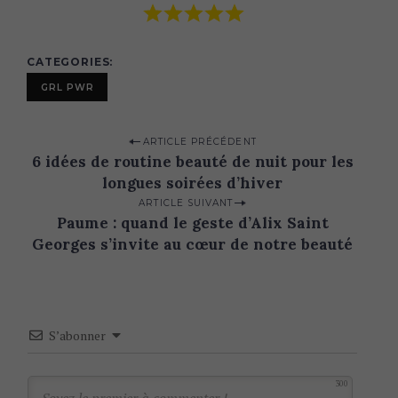
CATEGORIES
GRL PWR
P
ARTICLE PRÉCÉDENT
6 idées de routine beauté de nuit pour les
o
longues soirées d’hiver
s
ARTICLE SUIVANT
t
Paume : quand le geste d’Alix Saint
n
Georges s’invite au cœur de notre beauté
a
v
i
S’abonner
g
a
300