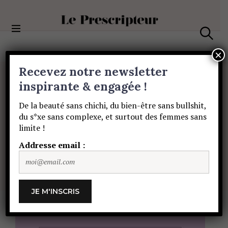
S
k
i
Le Prescripteur
p
S
t
e
×
a
o
Recevez notre newsletter
r
c
c
PORTRAITS
o
inspirante & engagée !
h
L’interview
(pas)
n
De la beauté sans chichi, du bien-être sans bullshit,
t
du s*xe sans complexe, et surtout des femmes sans
e
sage
de…
Noémie
limite !
n
t
Addresse email :
de
Lattre
CHLOÉ THIBAUD
6 JANVIER 2025