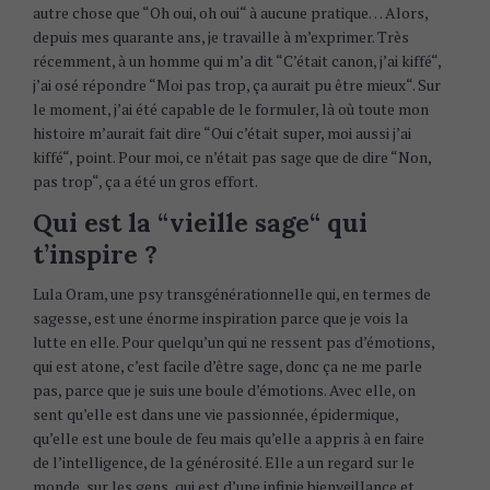
autre chose que “Oh oui, oh oui“ à aucune pratique… Alors,
depuis mes quarante ans, je travaille à m’exprimer. Très
récemment, à un homme qui m’a dit “C’était canon, j’ai kiffé“,
j’ai osé répondre “Moi pas trop, ça aurait pu être mieux“. Sur
le moment, j’ai été capable de le formuler, là où toute mon
histoire m’aurait fait dire “Oui c’était super, moi aussi j’ai
kiffé“, point. Pour moi, ce n’était pas sage que de dire “Non,
pas trop“, ça a été un gros effort.
Qui est la “vieille sage“ qui
t’inspire ?
Lula Oram, une psy transgénérationnelle qui, en termes de
sagesse, est une énorme inspiration parce que je vois la
lutte en elle. Pour quelqu’un qui ne ressent pas d’émotions,
qui est atone, c’est facile d’être sage, donc ça ne me parle
pas, parce que je suis une boule d’émotions. Avec elle, on
sent qu’elle est dans une vie passionnée, épidermique,
qu’elle est une boule de feu mais qu’elle a appris à en faire
de l’intelligence, de la générosité. Elle a un regard sur le
monde, sur les gens, qui est d’une infinie bienveillance et