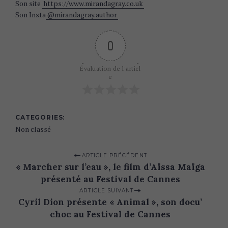
Son site
https://www.mirandagray.co.uk
Son Insta
@mirandagray.author
0
Évaluation de l'articl
e
CATEGORIES
Non classé
P
ARTICLE PRÉCÉDENT
« Marcher sur l’eau », le film d’Aïssa Maïga
o
présenté au Festival de Cannes
s
ARTICLE SUIVANT
t
Cyril Dion présente « Animal », son docu’
n
choc au Festival de Cannes