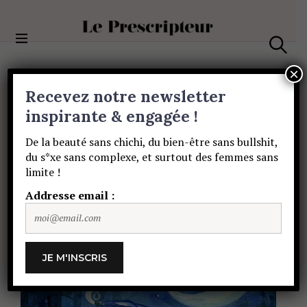
S
k
i
Le Prescripteur
p
S
t
e
×
a
o
Recevez notre newsletter
r
c
c
BEAUTÉ
o
inspirante & engagée !
h
Miranda
Gray
:
la
n
De la beauté sans chichi, du bien-être sans bullshit,
t
du s*xe sans complexe, et surtout des femmes sans
e
révolution
du
limite !
n
t
Addresse email :
cycle
féminin
PAULINE DE SAINT SAUVEUR
15 JUILLET
2021