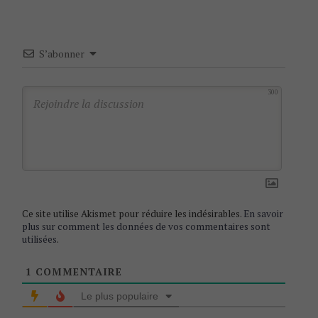
a
v
i
S’abonner
g
a
300
t
i
o
n
Ce site utilise Akismet pour réduire les indésirables.
En savoir
plus sur comment les données de vos commentaires sont
utilisées
.
1
COMMENTAIRE
Le plus populaire