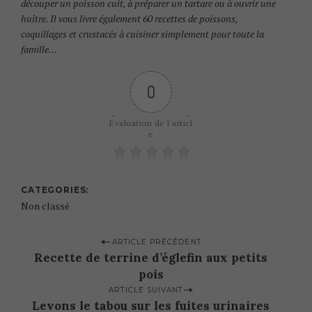
découper un poisson cuit, à préparer un tartare ou à ouvrir une
huître. Il vous livre également 60 recettes de poissons,
coquillages et crustacés à cuisiner simplement pour toute la
famille…
0
Évaluation de l'articl
e
CATEGORIES
Non classé
P
ARTICLE PRÉCÉDENT
Recette de terrine d’églefin aux petits
o
pois
s
ARTICLE SUIVANT
t
Levons le tabou sur les fuites urinaires