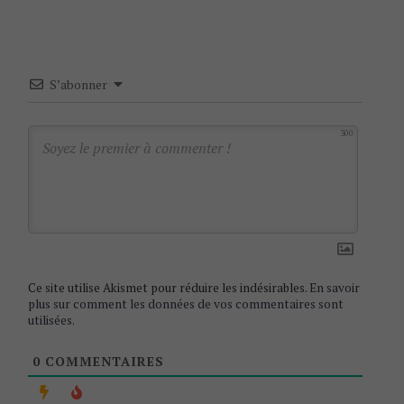
n
a
v
S’abonner
i
g
300
a
t
i
o
n
Ce site utilise Akismet pour réduire les indésirables.
En savoir
plus sur comment les données de vos commentaires sont
utilisées
.
0
COMMENTAIRES
S
e