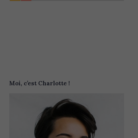
a
r
c
h
f
o
r
:
Moi, c’est Charlotte !