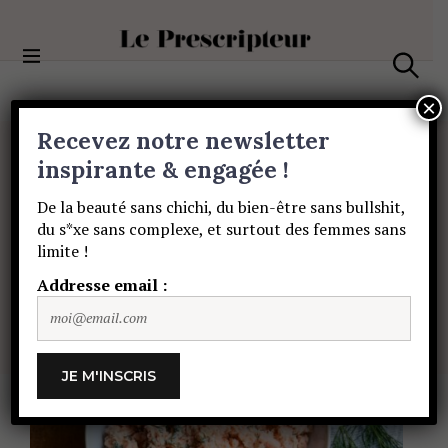
S
k
i
Le Prescripteur
p
S
t
e
×
a
o
Recevez notre newsletter
r
c
c
FOOD
o
inspirante & engagée !
h
Recette
de
n
De la beauté sans chichi, du bien-être sans bullshit,
t
du s*xe sans complexe, et surtout des femmes sans
e
rillettes
de
limite !
n
t
Addresse email :
saumon
à
l’aneth
TEAM LE PRESCRIPTEUR
30 AVRIL 2024