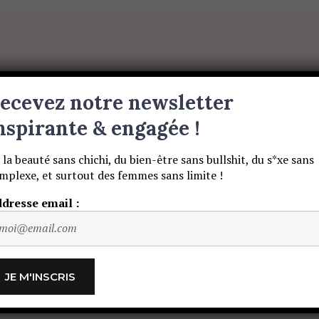
BEAUTÉ SANS NIAISERIE, BIEN-ÊTRE SANS BULLSHIT, S
ET DES HOMMES SANS LIMITE !
S
BEAUTÉ
MATERNITE
MUSIQUE
ecevez notre newsletter
nspirante & engagée !
 la beauté sans chichi, du bien-être sans bullshit, du s*xe sans
mplexe, et surtout des femmes sans limite !
scripteur
dresse email :
BEAUTÉ
MATERNITE
MUSIQUE