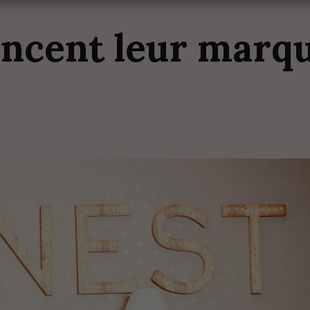
ancent
leur
marq