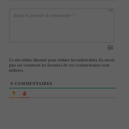
i
300
g
a
t
i
o
n
Ce site utilise Akismet pour réduire les indésirables.
En savoir
plus sur comment les données de vos commentaires sont
utilisées
.
0
COMMENTAIRES