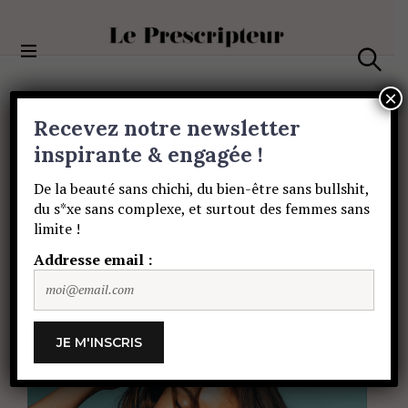
S
k
i
Le Prescripteur
p
S
t
e
×
a
o
Recevez notre newsletter
r
c
c
BEAUTÉ
o
inspirante & engagée !
h
3
astuces
pour
se
n
De la beauté sans chichi, du bien-être sans bullshit,
t
du s*xe sans complexe, et surtout des femmes sans
e
réveiller
avec
un
limite !
n
t
Addresse email :
wavy
d’enfer
!
TEAM LE PRESCRIPTEUR
16 AVRIL 2017