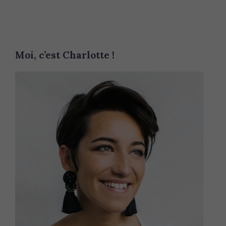
Moi, c’est Charlotte !
S
e
a
r
c
h
f
o
r
: