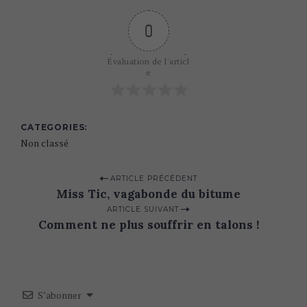
0
Évaluation de l'articl
e
CATEGORIES
Non classé
P
ARTICLE PRÉCÉDENT
Miss Tic, vagabonde du bitume
o
ARTICLE SUIVANT
s
Comment ne plus souffrir en talons !
t
n
a
S’abonner
v