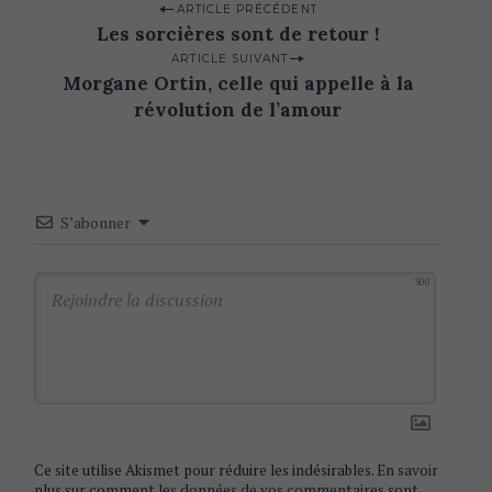
P
ARTICLE PRÉCÉDENT
Les sorcières sont de retour !
o
ARTICLE SUIVANT
s
Morgane Ortin, celle qui appelle à la
t
révolution de l’amour
n
a
v
S’abonner
i
g
300
a
t
i
o
n
Ce site utilise Akismet pour réduire les indésirables.
En savoir
plus sur comment les données de vos commentaires sont