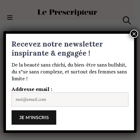
S
k
i
Le Prescripteur
p
S
t
e
×
a
o
Recevez notre newsletter
r
c
c
BIEN-ÊTRE
o
inspirante & engagée !
h
Découvrez
la
n
De la beauté sans chichi, du bien-être sans bullshit,
t
du s*xe sans complexe, et surtout des femmes sans
e
sorcière
qui
limite !
n
t
Addresse email :
sommeille
en
vous
!
SOPHIE HÉROLT PETITPAS
31 OCTOBRE
2018