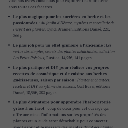
voici nos livres chouchous pour explorer l’herboristerie
sous toutes ces facettes.
Le plus magique pour les sorcières en herbe et les
passionnées
:
Au jardin d’Hécate, mystères et sorcellerie de
l’esprit des plantes,
Cyndi Brannen, Editions Danaé, 22€,
366 p
Le plus joli pour un effet grimoire à l’ancienne
:
Les
vertus des simples, secrets des plantes médicinales, collection
Les Petits Précieux,
Rustica, 14,95€, 141 pages
Le plus pratique et DIY pour réaliser vos propres
recettes de cosmétique et de cuisine aux herbes
guérisseuses, saison par saison
:
Plantes enchantées,
recettes et DIY au rythme des saisons,
Gail Bussi, éditions
Danaé, 18,95€, 282 pages.
Le plus divinatoire pour apprendre l’herboristerie
grâce à un tarot
: coup de cœur pour cet ouvrage qui
offre une mine d’informations sur les propriétés des
plantes et un jeu de tarot détachable pour connecter
avec l’esprit et le message des plantes.
Tarot des plantes