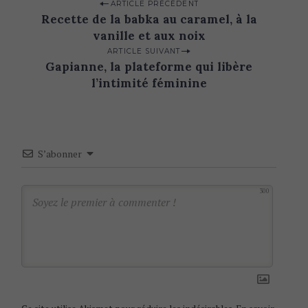
P
ARTICLE PRÉCÉDENT
Recette de la babka au caramel, à la
o
vanille et aux noix
s
ARTICLE SUIVANT
t
Gapianne, la plateforme qui libère
n
l’intimité féminine
a
v
i
S’abonner
g
a
300
t
i
o
n