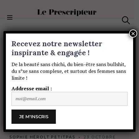
S
k
i
Le Prescripteur
p
S
t
e
×
a
o
Recevez notre newsletter
r
c
c
BEAUTÉ
o
inspirante & engagée !
h
Herbes
n
De la beauté sans chichi, du bien-être sans bullshit,
t
du s*xe sans complexe, et surtout des femmes sans
e
guérisseuses
:
un
«
limite !
n
t
Addresse email :
carré
de
simples
»
dans
ma
salle
de
bain
SOPHIE HÉROLT PETITPAS
23 OCTOBRE