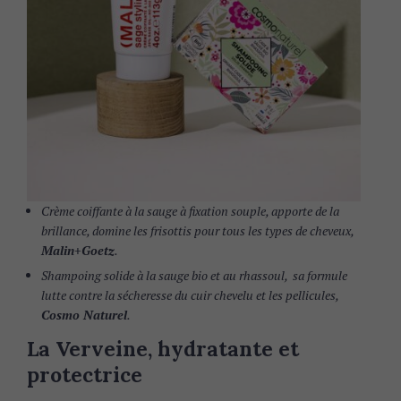
r
c
h
f
o
r
:
Crème coiffante à la sauge à fixation souple, apporte de la
brillance, domine les frisottis pour tous les types de cheveux,
Malin+Goetz
.
Shampoing solide à la sauge bio et au rhassoul, sa formule
lutte contre la sécheresse du cuir chevelu et les pellicules,
Cosmo Naturel
.
La Verveine, hydratante et
protectrice