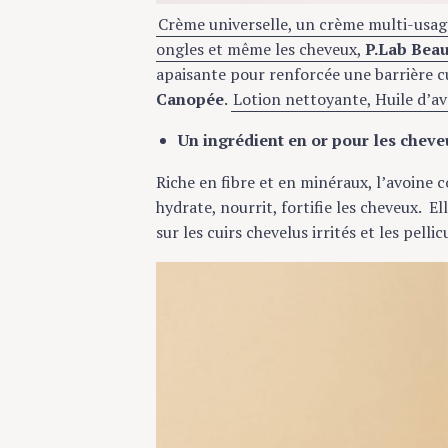
c
Crème universelle, un crème multi-usage qui
h
ongles et même les cheveux,
P.Lab Beauty
f
apaisante pour renforcée une barrière cut
o
Canopée
.
Lotion nettoyante, Huile d’avo
r
:
Un ingrédient en or pour les cheveu
Riche en fibre et en minéraux, l’avoine coc
hydrate, nourrit, fortifie les cheveux. El
sur les cuirs chevelus irrités et les pellicule