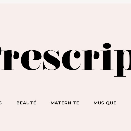
BEAUTÉ SANS NIAISERIE, BIEN-ÊTRE SANS BULLSHIT, S*
ET DES HOMMES SANS LIMITE !
S
BEAUTÉ
MATERNITE
MUSIQUE
ecevez notre newsletter
nspirante & engagée !
 la beauté sans chichi, du bien-être sans bullshit, du s*xe sans
mplexe, et surtout des femmes sans limite !
scripteur
dresse email :
BEAUTÉ
MATERNITE
MUSIQUE