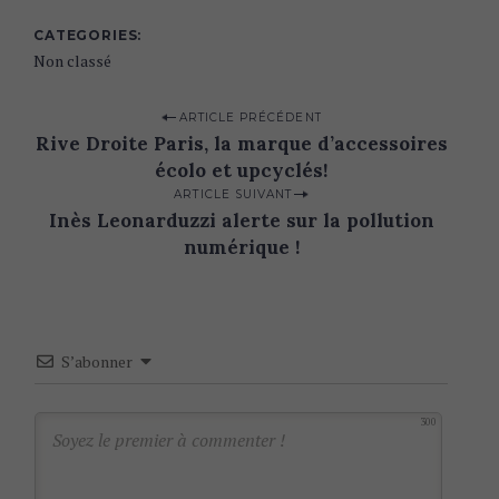
CATEGORIES
Non classé
P
ARTICLE PRÉCÉDENT
Rive Droite Paris, la marque d’accessoires
o
écolo et upcyclés!
s
ARTICLE SUIVANT
t
Inès Leonarduzzi alerte sur la pollution
n
numérique !
a
v
i
S’abonner
g
a
300
t
i