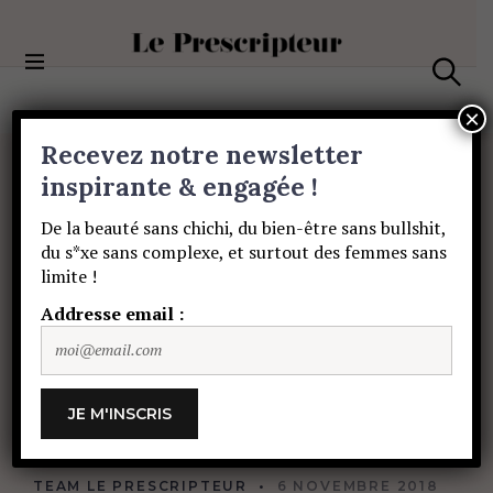
S
k
i
Le Prescripteur
p
S
t
e
×
a
o
Recevez notre newsletter
r
c
c
PORTRAITS
o
inspirante & engagée !
h
Les
soirées
de
n
De la beauté sans chichi, du bien-être sans bullshit,
t
du s*xe sans complexe, et surtout des femmes sans
e
Marie
Garreau
:
le
limite !
n
t
Addresse email :
rendez-vous
huppé
des
Parisiens
TEAM LE PRESCRIPTEUR
6 NOVEMBRE 2018