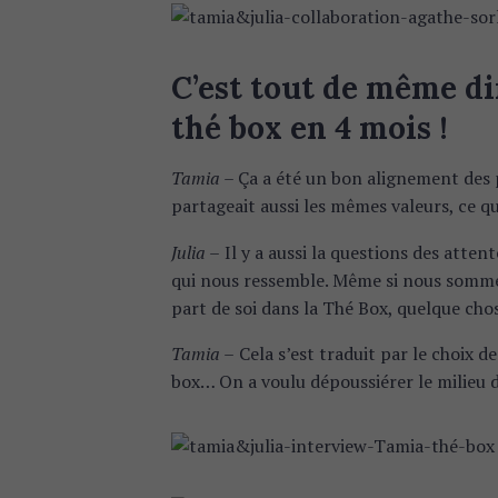
c
h
f
C’est tout de même di
o
r
thé box en 4 mois !
:
Tamia –
Ça a été un bon alignement des 
partageait aussi les mêmes valeurs, ce qu
Julia –
Il y a aussi la questions des atten
qui nous ressemble. Même si nous sommes
part de soi dans la Thé Box, quelque cho
Tamia –
Cela s’est traduit par le choix de
box… On a voulu dépoussiérer le milieu 