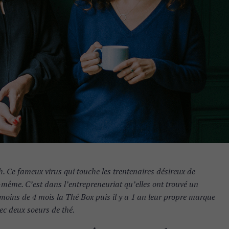
h. Ce fameux virus qui touche les trentenaires désireux de
même. C’est dans l’entrepreneuriat qu’elles ont trouvé un
moins de 4 mois la Thé Box puis il y a 1 an leur propre marque
c deux soeurs de thé.