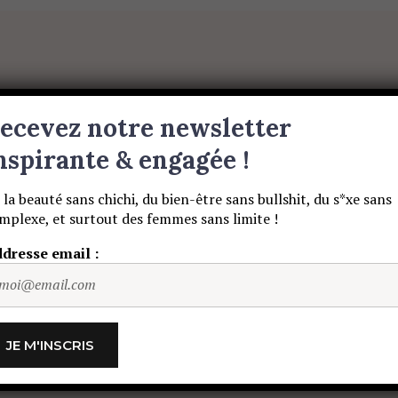
BEAUTÉ SANS NIAISERIE, BIEN-ÊTRE SANS BULLSHIT, S
ET DES HOMMES SANS LIMITE !
S
BEAUTÉ
MATERNITE
MUSIQUE
ecevez notre newsletter
nspirante & engagée !
 la beauté sans chichi, du bien-être sans bullshit, du s*xe sans
mplexe, et surtout des femmes sans limite !
scripteur
dresse email :
BEAUTÉ
MATERNITE
MUSIQUE