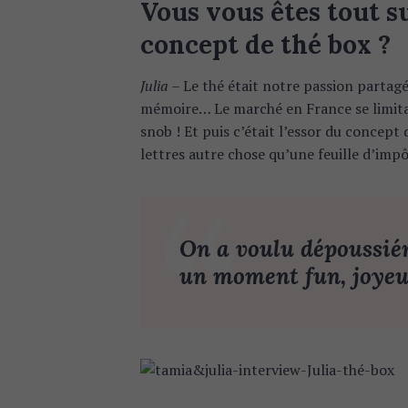
Vous vous êtes tout s
concept de thé box ?
Julia –
Le thé était notre passion partagé
mémoire… Le marché en France se limitai
snob ! Et puis c’était l’essor du concept 
lettres autre chose qu’une feuille d’impôt
On a voulu dépoussiér
un moment fun, joyeux
S
e
a
r