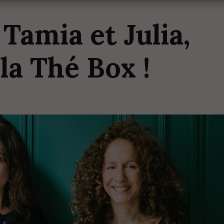
c
Tamia
et
Julia,
e
la
Thé
Box
!