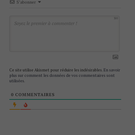
S’abonner
a
t
300
i
o
n
Ce site utilise Akismet pour réduire les indésirables.
En savoir
plus sur comment les données de vos commentaires sont
utilisées
.
0
COMMENTAIRES