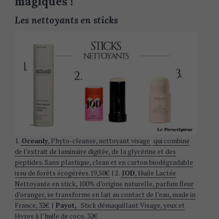
magiques !
Les nettoyants en sticks
1.
Oceanly
, Phyto-cleanse, nettoyant visage
qui combine
de l’extrait de laminaire digitée, de la glycérine et des
S
peptides. Sans plastique, clean et en carton biodégradable
e
issu de forêts écogérées.19,50€
| 2.
JOD
, Huile Lactée
a
Nettoyante en stick, 100% d’origine naturelle, parfum fleur
r
d’oranger, se transforme en lait au contact de l’eau, made in
c
France, 32€
|
Payot
,
Stick démaquillant Visage, yeux et
h
lèvres à l’huile de coco, 32€