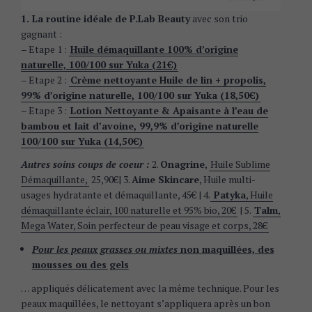
1. La routine idéale de P.Lab Beauty
avec son trio
gagnant :
– Etape 1 :
Huile démaquillante 100% d’origine
naturelle, 100/100 sur Yuka (21€)
– Etape 2 :
Crème nettoyante Huile de lin + propolis,
99% d’origine naturelle, 100/100 sur Yuka (18,50€)
– Etape 3 :
Lotion Nettoyante & Apaisante à l’eau de
bambou et lait d’avoine, 99,9% d’origine naturelle
100/100 sur Yuka (14,50€)
Autres soins coups de coeur :
2.
Onagrine
,
Huile Sublime
Démaquillante,
25,90€| 3.
Aime Skincare
, Huile multi-
usages hydratante et démaquillante, 45€ | 4.
Patyka
, Huile
démaquillante éclair, 100 naturelle et 95% bio, 20€
| 5.
Talm
,
Mega Water, Soin perfecteur de peau visage et corps, 28€
Pour les peaux grasses ou mixtes
non maquillées, des
mousses ou des gels
… appliqués délicatement avec la même technique. Pour les
peaux maquillées, le nettoyant s’appliquera après un bon