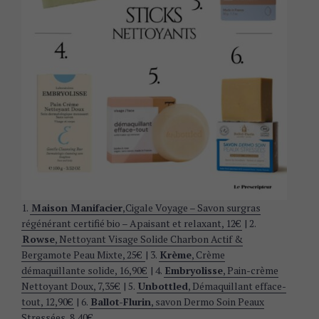
1.
Maison Manifacier
,Cigale Voyage – Savon surgras
régénérant certifié bio – Apaisant et relaxant, 12€
| 2.
Rowse
, Nettoyant Visage Solide Charbon Actif &
Bergamote Peau Mixte, 25€
| 3.
Krème
, Crème
démaquillante solide, 16,90€
| 4.
Embryolisse
, Pain-crème
Nettoyant Doux, 7,35€
| 5.
Unbottled
, Démaquillant efface-
tout, 12,90€
| 6.
Ballot-Flurin
, savon Dermo Soin Peaux
Stressées, 8,40€