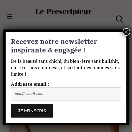
S
k
i
Le Prescripteur
p
S
t
e
×
a
o
Recevez notre newsletter
r
c
c
BEAUTÉ
o
inspirante & engagée !
h
Comment
bien
n
De la beauté sans chichi, du bien-être sans bullshit,
t
du s*xe sans complexe, et surtout des femmes sans
e
nettoyer
la
peau
limite !
n
t
Addresse email :
de
son
visage
MARIE MASUYER
3 OCTOBRE 2024