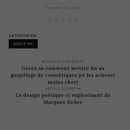
Évaluation de l'articl
e
CATEGORIES
BIEN-ÊTRE
P
ARTICLE PRÉCÉDENT
Greez ou comment mettre fin au
o
gaspillage de cosmétiques (et les acheter
s
moins cher)
t
ARTICLE SUIVANT
n
Le design poétique et euphorisant de
Margaux Keller
a
v
i
g