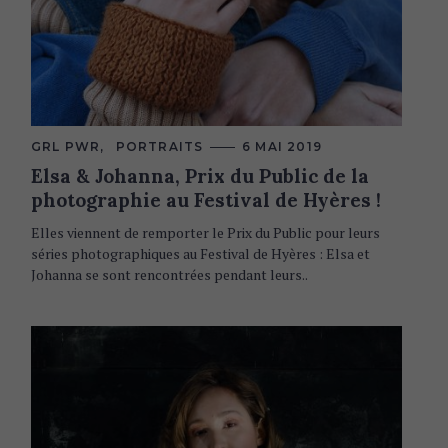
C
GRL PWR
PORTRAITS
6 MAI 2019
A
Elsa & Johanna, Prix du Public de la
T
E
photographie au Festival de Hyères !
G
O
R
Elles viennent de remporter le Prix du Public pour leurs
I
séries photographiques au Festival de Hyères : Elsa et
E
S
Johanna se sont rencontrées pendant leurs..