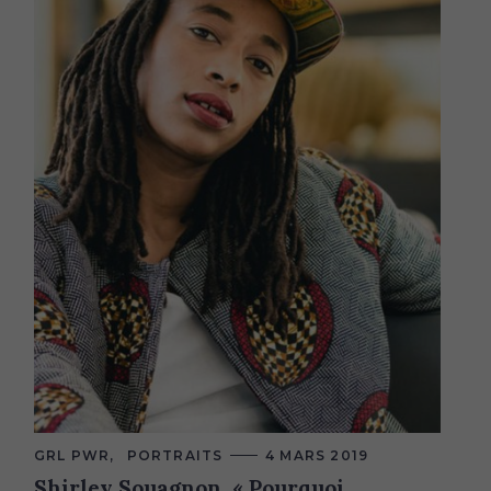
C
GRL PWR
PORTRAITS
4 MARS 2019
A
Shirley Souagnon, « Pourquoi
T