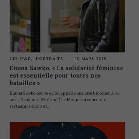
C
GRL PWR
PORTRAITS
10 MARS 2019
A
Emma Sawko, « La solidarité féminine
T
E
est essentielle pour toutes nos
G
O
batailles »
R
I
Emma Sawko est ce qu’on appelle une late bloomer. A 46
E
S
ans, elle monte Wild and The Moon : un concept de
restaurant écolo et..