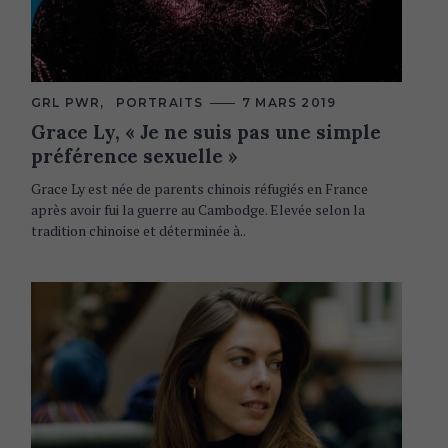
C
GRL PWR
PORTRAITS
7 MARS 2019
A
Grace Ly, « Je ne suis pas une simple
T
E
préférence sexuelle »
G
S
O
e
R
Grace Ly est née de parents chinois réfugiés en France
I
a
après avoir fui la guerre au Cambodge. Elevée selon la
E
r
S
tradition chinoise et déterminée à..
c
h
f
o
r
: