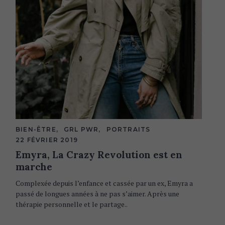
C
BIEN-ÊTRE
GRL PWR
PORTRAITS
A
22 FÉVRIER 2019
T
E
Emyra, La Crazy Revolution est en
G
marche
O
R
I
Complexée depuis l’enfance et cassée par un ex, Emyra a
E
passé de longues années à ne pas s’aimer. Après une
S
thérapie personnelle et le partage..