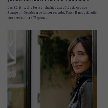
G
O
R
Les Zéniths, elle les a enchaînés aux côtés du groupe
I
Synapson. Décidée à se lancer en solo, Tessa B nous dévoile
E
S
son second titre “Repose..