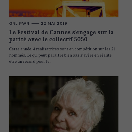
C
GRL PWR
22 MAI 2019
A
Le Festival de Cannes s’engage sur la
T
E
parité avec le collectif 5050
G
O
R
Cette année, 4 réalisatrices sont en compétition sur les 21
I
nommés. Ce qui peut paraître bien bas s’avère en réalité
E
S
être un record pour le..