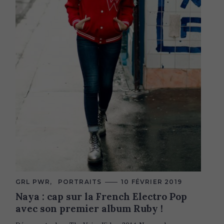
C
GRL PWR
PORTRAITS
10 FÉVRIER 2019
A
Naya : cap sur la French Electro Pop
T
E
avec son premier album Ruby !
G
O
R