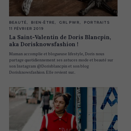
C
BEAUTÉ
BIEN-ÊTRE
GRL PWR
PORTRAITS
A
11 FÉVRIER 2019
T
E
La Saint-Valentin de Doris Blancpin,
G
aka Dorisknowsfashion !
O
R
I
Maman accomplie et blogueuse lifestyle, Doris nous
E
partage quotidiennement ses astuces mode et beauté sur
S
son Instagram @Dorisblancpin et son blog
Dorisknowsfashion. Elle revient sur..