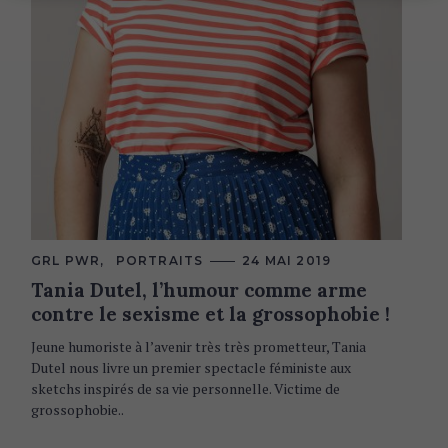
C
GRL PWR
PORTRAITS
24 MAI 2019
A
Tania Dutel, l’humour comme arme
T
E
contre le sexisme et la grossophobie !
G
O
R
Jeune humoriste à l’avenir très très prometteur, Tania
I
Dutel nous livre un premier spectacle féministe aux
E
S
sketchs inspirés de sa vie personnelle. Victime de
grossophobie..