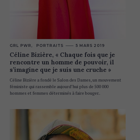
C
GRL PWR
PORTRAITS
5 MARS 2019
A
Céline Bizière, « Chaque fois que je
T
E
rencontre un homme de pouvoir, il
G
O
s’imagine que je suis une cruche »
R
I
Céline Bizière a fondé le Salon des Dames, un mouvement
E
S
féministe qui rassemble aujourd’hui plus de 500 000
hommes et femmes déterminés à faire bouger..