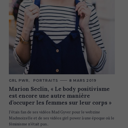
C
GRL PWR
PORTRAITS
8 MARS 2019
A
Marion Seclin, « Le body positivisme
T
E
est encore une autre manière
G
O
d’occuper les femmes sur leur corps »
R
I
J’étais fan de ses vidéos Mad Gyver pour le webzine
E
S
Madmoizelle et de ses vidéos girl power à une époque où le
féminisme n’était pas..