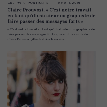
C
GRL PWR
PORTRAITS
9 MARS 2019
A
Claire Prouvost, « C’est notre travail
T
E
en tant qu’illustrateur ou graphiste de
G
O
faire passer des messages forts »
R
I
« C’est notre travail en tant qu’illustrateur ou graphiste de
E
S
faire passer des messages forts », ce sont les mots de
Claire Prouvost, illustratrice française..