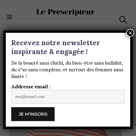
S
k
i
Le Prescripteur
p
S
t
e
×
a
o
Recevez notre newsletter
r
c
c
Catégorie :
GRL PWR
o
inspirante & engagée !
h
n
De la beauté sans chichi, du bien-être sans bullshit,
t
du s*xe sans complexe, et surtout des femmes sans
e
limite !
n
t
Addresse email :