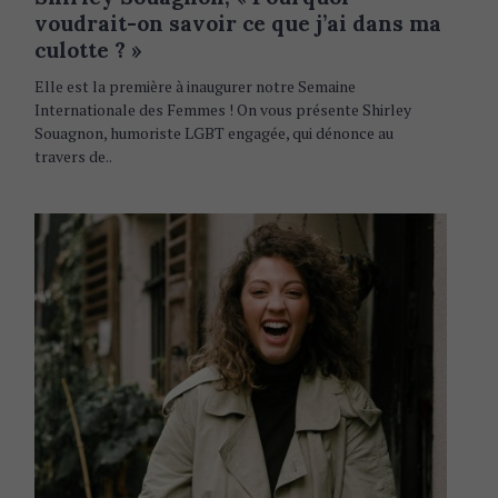
E
voudrait-on savoir ce que j’ai dans ma
G
O
culotte ? »
R
I
Elle est la première à inaugurer notre Semaine
E
S
Internationale des Femmes ! On vous présente Shirley
Souagnon, humoriste LGBT engagée, qui dénonce au
travers de..