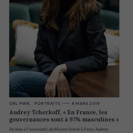
C
GRL PWR
PORTRAITS
6 MARS 2019
A
Audrey Tcherkoff, « En France, les
T
E
gouvernances sont à 97% masculines »
G
O
R
Du luxe à l’associatif, du Moyen Orient à Paris, Audrey
I