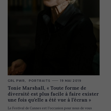
C
GRL PWR
PORTRAITS
19 MAI 2019
A
Tonie Marshall, « Toute forme de
T
E
diversité est plus facile à faire exister
G
O
une fois qu’elle a été vue à l’écran »
R
I
Le Festival de Cannes est l’occasion pour nous de vous
E