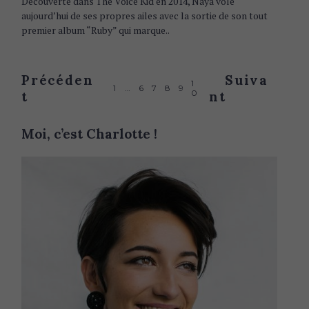
Découverte dans The Voice Kid en 2014, Naya vole
I
aujourd’hui de ses propres ailes avec la sortie de son tout
E
S
premier album “Ruby” qui marque..
P
Précéden
Suiva
1
1
…
6
7
8
9
0
t
nt
o
s
Moi, c’est Charlotte !
t
s
n
a
v
i
g
a
t